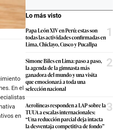
Lo más visto
1
Papa León XIV en Perú: estas son
todas las actividades confirmadas en
Lima, Chiclayo, Cusco y Pucallpa
2
Simone Biles en Lima: paso a paso,
la agenda de la gimnasta más
ganadora del mundo y una visita
cimiento
que emocionará a toda una
es. En el
selección nacional
ecialistas
3
Aerolíneas responden a LAP sobre la
nativa
TUUA a escalas internacionales:
tivos en
“Una reducción parcial deja intacta
la desventaja competitiva de fondo”