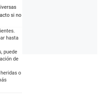
diversas
acto si no
ientes.
nar hasta
s, puede
ración de
 heridas o
más