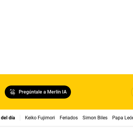
Pregúntale a Merlín IA
del día
Keiko Fujimori
Feriados
Simon Biles
Papa Leó