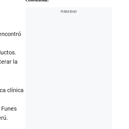
encontró
uctos.
erar la
ca clínica
o Funes
erú.