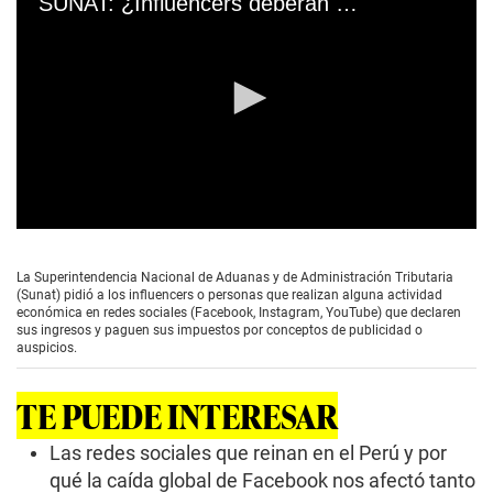
SUNAT: ¿Influencers deberán declarar ingresos y pagar impuestos?
0
s
e
La Superintendencia Nacional de Aduanas y de Administración Tributaria
c
(Sunat) pidió a los influencers o personas que realizan alguna actividad
o
económica en redes sociales (Facebook, Instagram, YouTube) que declaren
n
sus ingresos y paguen sus impuestos por conceptos de publicidad o
d
auspicios.
s
o
f
TE PUEDE INTERESAR
0
s
e
Las redes sociales que reinan en el Perú y por
c
qué la caída global de Facebook nos afectó tanto
o