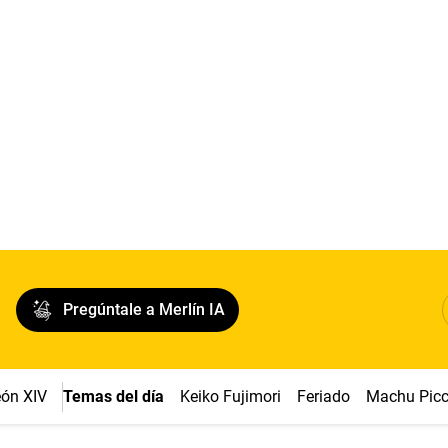
Pregúntale a Merlín IA
ón XIV
Temas del día
Keiko Fujimori
Feriado
Machu Pic