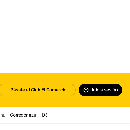
Pásate al Club El Comercio
Inicia sesión
chu
Corredor azul
Dólar
Congreso
Nasca
Acuña
Toled