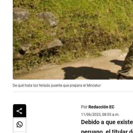
De qué trata los feriado puente que prepara el Mincetur
Por
Redacción EC
11/06/2023, 08:55 a.m.
Debido a que existe
peruano, el titular 