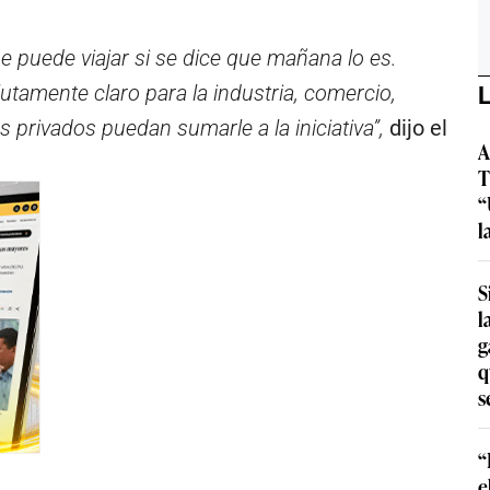
se puede viajar si se dice que mañana lo es.
tamente claro para la industria, comercio,
L
s privados puedan sumarle a la iniciativa”,
dijo el
A
T
“
l
S
l
g
q
s
“
e