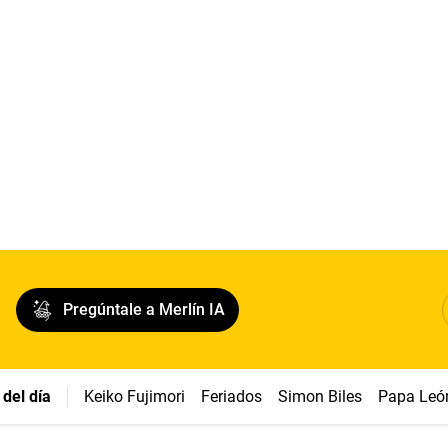
Pregúntale a Merlín IA
del día
Keiko Fujimori
Feriados
Simon Biles
Papa Leó