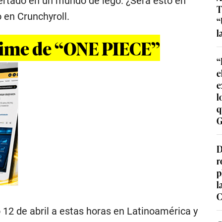
ertado en un mundo de lego. ¿Será esto en
T
 en Crunchyroll.
“
l
anime de “ONE PIECE”
“
e
e
l
q
G
D
r
p
l
C
 12 de abril a estas horas en Latinoamérica y