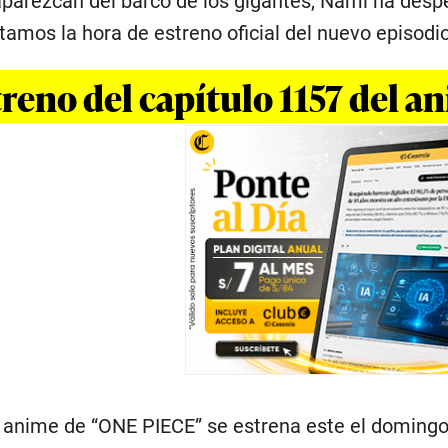
parezcan del barco de los gigantes, Nami ha desp
tamos la hora de estreno oficial del nuevo episodio
treno del capítulo 1157 del 
l anime de “ONE PIECE” se estrena este el domingo