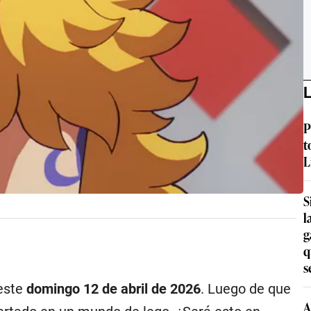
L
P
t
L
S
l
g
q
s
 este
domingo 12 de abril de 2026
. Luego de que
A