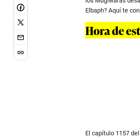
los Mugiwaras desa
Elbaph? Aquí te con
Hora de es
El capítulo 1157 de