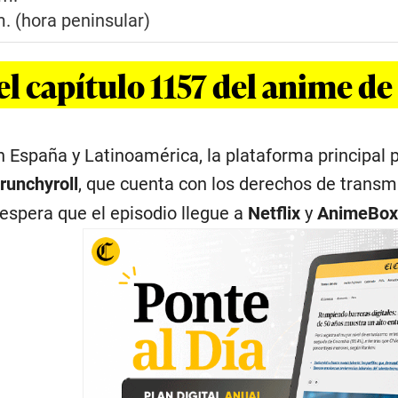
. (hora peninsular)
el capítulo 1157 del anime d
n España y Latinoamérica, la plataforma principal 
runchyroll
, que cuenta con los derechos de trans
espera que el episodio llegue a
Netflix
y
AnimeBo