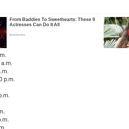
.m.
 a.m.
a.m.
0 p.m.
p.m.
.
.m.
p.m.
.m.