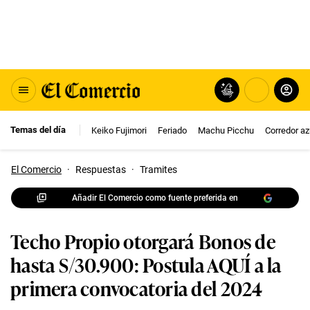
Temas del día
Keiko Fujimori
Feriado
Machu Picchu
Corredor az
El Comercio
·
Respuestas
·
Tramites
Añadir El Comercio como fuente preferida en
Techo Propio otorgará Bonos de
hasta S/30.900: Postula AQUÍ a la
primera convocatoria del 2024