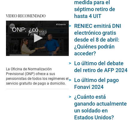
medida para el
séptimo retiro de
VIDEO RECOMENDADO
hasta 4 UIT
RENIEC emitirá DNI
ONP: ¿cómo solicitar la pensión a domicilio
electrónico gratis
desde el 8 de abril:
¿Quiénes podrán
acceder?
0
Lo último del debate
seconds
of
del retiro de AFP 2024
La Oficina de Normalización
1
Previsional (ONP) ofrece a sus
minute,
pensionistas de todos los regímenes el
Lo último del pago
34
servicio gratuito de pago a domicilio.
Fonavi 2024
seconds
¿Cuánto está
ganando actualmente
un soldado en
Estados Unidos?