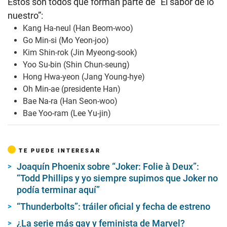
Estos son todos que forman parte de “El sabor de lo
nuestro”:
Kang Ha-neul (Han Beom-woo)
Go Min-si (Mo Yeon-joo)
Kim Shin-rok (Jin Myeong-sook)
Yoo Su-bin (Shin Chun-seung)
Hong Hwa-yeon (Jang Young-hye)
Oh Min-ae (presidente Han)
Bae Na-ra (Han Seon-woo)
Bae Yoo-ram (Lee Yu-jin)
TE PUEDE INTERESAR
Joaquín Phoenix sobre “Joker: Folie à Deux”:
“Todd Phillips y yo siempre supimos que Joker no
podía terminar aquí”
“Thunderbolts”: tráiler oficial y fecha de estreno
¿La serie más gay y feminista de Marvel?