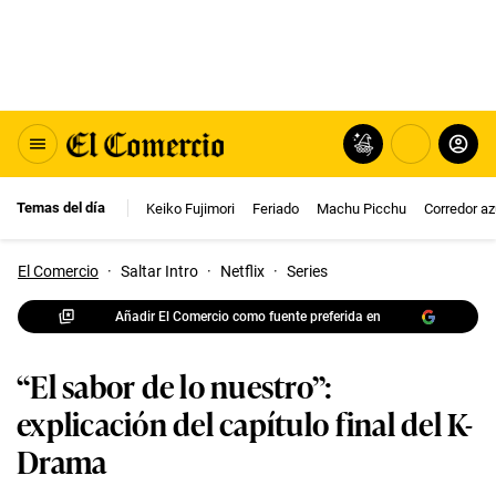
Temas del día
Keiko Fujimori
Feriado
Machu Picchu
Corredor az
El Comercio
·
Saltar Intro
·
Netflix
·
Series
Añadir El Comercio como fuente preferida en
“El sabor de lo nuestro”:
explicación del capítulo final del K-
Drama