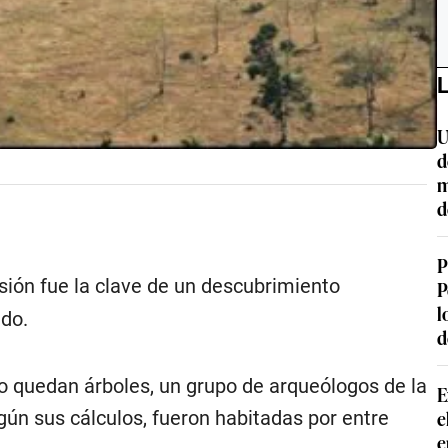
L
U
d
m
d
P
asión fue la clave de un descubrimiento
P
l
ndo.
d
 quedan árboles, un grupo de arqueólogos de la
E
e
gún sus cálculos, fueron habitadas por entre
e