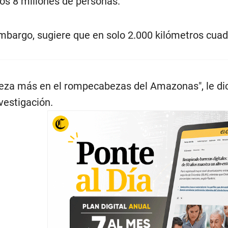
os 8 millones de personas.
embargo, sugiere que en solo 2.000 kilómetros cua
pieza más en el rompecabezas del Amazonas", le d
nvestigación.