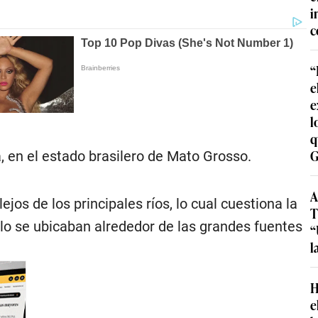
i
c
“
e
e
l
q
G
, en el estado brasilero de Mato Grosso.
A
os de los principales ríos, lo cual cuestiona la
T
lo se ubicaban alrededor de las grandes fuentes
“
l
H
e