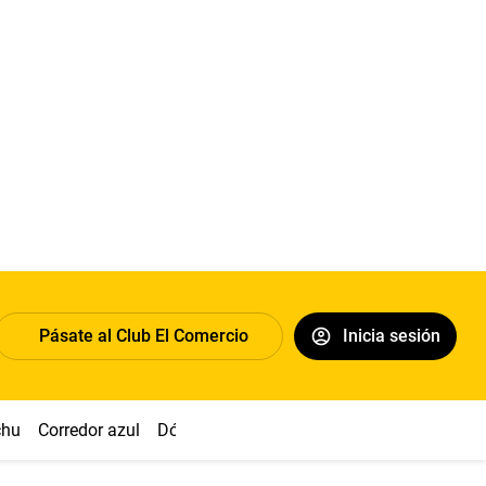
Pásate al Club El Comercio
Inicia sesión
chu
Corredor azul
Dólar
Congreso
Nasca
Acuña
Toled