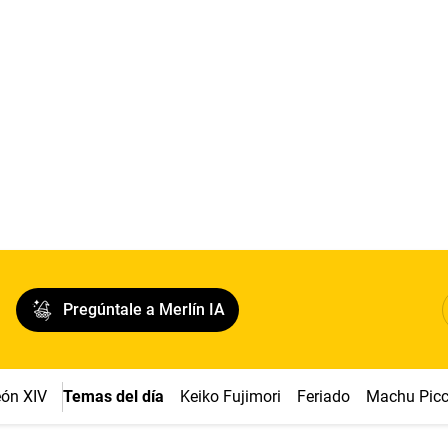
Pregúntale a Merlín IA
ón XIV
Temas del día
Keiko Fujimori
Feriado
Machu Pic