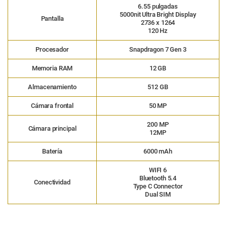
6.55 pulgadas
5000nit Ultra Bright Display
Pantalla
2736 x 1264
120 Hz
Procesador
Snapdragon 7 Gen 3
Memoria RAM
12 GB
Almacenamiento
512 GB
Cámara frontal
50 MP
200 MP
Cámara principal
12MP
Batería
6000 mAh
WIFI 6
Bluetooth 5.4
Conectividad
Type C Connector
Dual SIM