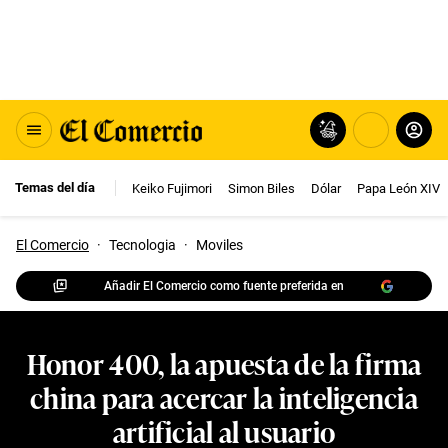
Temas del día
Keiko Fujimori
Simon Biles
Dólar
Papa León XIV
El Comercio
·
Tecnologia
·
Moviles
Añadir El Comercio como fuente preferida en
Honor 400, la apuesta de la firma
china para acercar la inteligencia
artificial al usuario