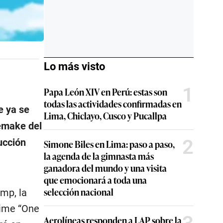
Lo más visto
1
Papa León XIV en Perú: estas son
todas las actividades confirmadas en
e ya se
Lima, Chiclayo, Cusco y Pucallpa
remake del
2
ucción
Simone Biles en Lima: paso a paso,
la agenda de la gimnasta más
ganadora del mundo y una visita
que emocionará a toda una
selección nacional
mp, la
nime “One
Aerolíneas responden a LAP sobre la