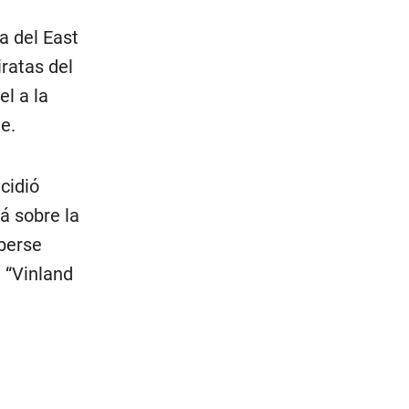
a del East
iratas del
l a la
e.
cidió
á sobre la
aberse
 “Vinland