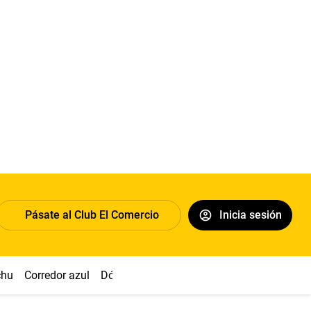
Pásate al Club El Comercio
Inicia sesión
chu
Corredor azul
Dólar
Congreso
Nasca
Acuña
Toled