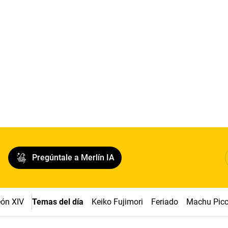
Pregúntale a Merlín IA
ón XIV
Temas del día
Keiko Fujimori
Feriado
Machu Pic