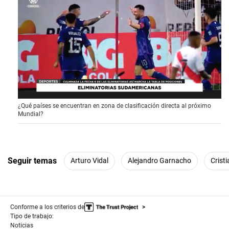
0
¿Qué países se encuentran en zona de clasificación directa al próximo
s
Mundial?
e
c
o
n
d
s
Seguir temas
Arturo Vidal
Alejandro Garnacho
Crist
o
f
1
m
i
Conforme a los criterios de
n
u
Tipo de trabajo:
t
Noticias