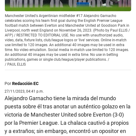
Manchester United's Argentinian midfielder #17 Alejandro Garnacho
celebrates scoring his team first goal during the English Premier League
football match between Everton and Manchester United at Goodison Park in
Liverpool, north west England on November 26, 2023. (Photo by Paul ELLIS /
AFP) / RESTRICTED TO EDITORIAL USE. No use with unauthorized audio,
video, data, fixture lists, club/league logos or 'live' services. Online in-match
use limited to 120 images. An additional 40 images may be used in extra
time. No video emulation. Social media in-match use limited to 120 images.
An additional 40 images may be used in extra time. No use in betting
publications, games or single club/league/player publications. /
/
PAUL ELLIS
Por
Redacción EC
27/11/2023, 04:41 p.m.
Alejandro Garnacho tiene la mirada del mundo
puesta sobre él tras anotar un auténtico golazo en la
victoria de Manchester United sobre Everton (3-0)
por la Premier League. La chalaca cautivó a propios
y a extraños; sin embargo, encontró un opositor en