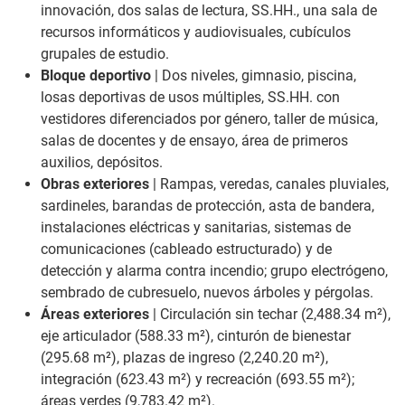
innovación, dos salas de lectura, SS.HH., una sala de
recursos informáticos y audiovisuales, cubículos
grupales de estudio.
Bloque deportivo
| Dos niveles, gimnasio, piscina,
losas deportivas de usos múltiples, SS.HH. con
vestidores diferenciados por género, taller de música,
salas de docentes y de ensayo, área de primeros
auxilios, depósitos.
Obras exteriores
| Rampas, veredas, canales pluviales,
sardineles, barandas de protección, asta de bandera,
instalaciones eléctricas y sanitarias, sistemas de
comunicaciones (cableado estructurado) y de
detección y alarma contra incendio; grupo electrógeno,
sembrado de cubresuelo, nuevos árboles y pérgolas.
Áreas exteriores
| Circulación sin techar (2,488.34 m²),
eje articulador (588.33 m²), cinturón de bienestar
(295.68 m²), plazas de ingreso (2,240.20 m²),
integración (623.43 m²) y recreación (693.55 m²);
áreas verdes (9,783.42 m²).