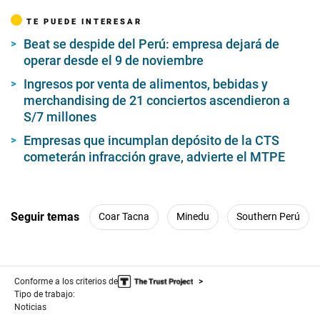
d
s
TE PUEDE INTERESAR
o
f
Beat se despide del Perú: empresa dejará de
0
operar desde el 9 de noviembre
s
e
c
Ingresos por venta de alimentos, bebidas y
o
merchandising de 21 conciertos ascendieron a
n
S/7 millones
d
s
Empresas que incumplan depósito de la CTS
cometerán infracción grave, advierte el MTPE
Seguir temas
Coar Tacna
Minedu
Southern Perú
Conforme a los criterios de
Tipo de trabajo:
Noticias