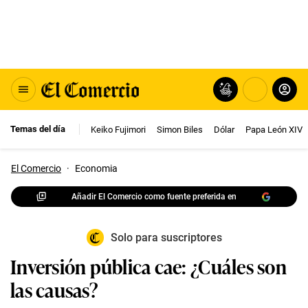
Temas del día
Keiko Fujimori
Simon Biles
Dólar
Papa León XIV
El Comercio
·
Economia
Añadir El Comercio como fuente preferida en
Solo para suscriptores
Inversión pública cae: ¿Cuáles son
las causas?