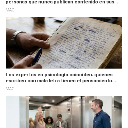
personas que nunca publican contenido en sus
redes sociales no pretenden buscar validación
MAG.
externa
Los expertos en psicología coinciden: quienes
escriben con mala letra tienen el pensamiento
acelerado y no lo hacen por desinterés
MAG.