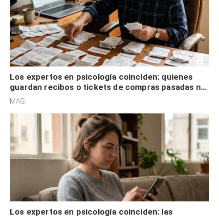
Los expertos en psicología coinciden: quienes
guardan recibos o tickets de compras pasadas no
son acumuladores, sino que tienen necesidad de
MAG.
control
Los expertos en psicología coinciden: las