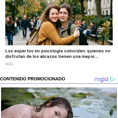
Los expertos en psicología coinciden: quienes no
disfrutan de los abrazos tienen una mayor
sensibilidad a los estímulos físicos y no es por
MAG.
desinterés