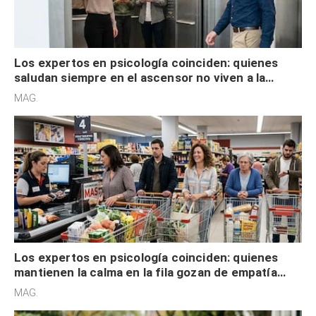
Los expertos en psicología coinciden: quienes
saludan siempre en el ascensor no viven a la
defensiva y tienen apertura social
MAG.
Los expertos en psicología coinciden: quienes
mantienen la calma en la fila gozan de empatía
cognitiva, gratitud y no solo tienen autocontrol
MAG.