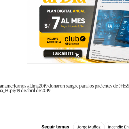
 Panamericanos
#Lima2019
donaron sangre para los pacientes de
@EsS
ma_ECpe)
19 de abril de 2019
Seguir temas
Jorge Muñoz
Incendio E