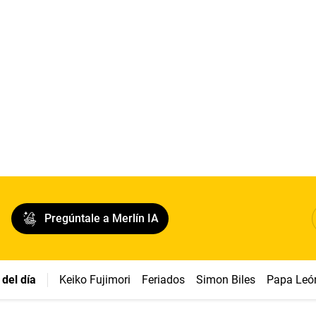
Pregúntale a Merlín IA
del día
Keiko Fujimori
Feriados
Simon Biles
Papa Leó