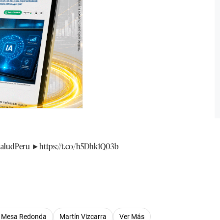
aludPeru
►
https://t.co/h5Dhk1Q03b
n Mesa Redonda
Martín Vizcarra
Ver Más