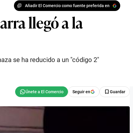
Añadir El Comercio como fuente preferida en
rra llegó a la
naza se ha reducido a un "código 2"
Seguir en
Guardar