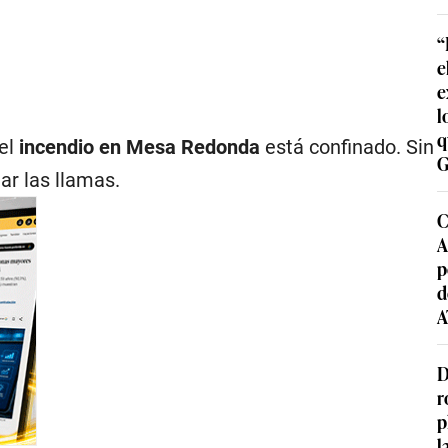
“
e
e
l
q
 el
incendio en Mesa Redonda
está confinado. Sin
G
r las llamas.
C
A
p
d
A
D
r
p
l