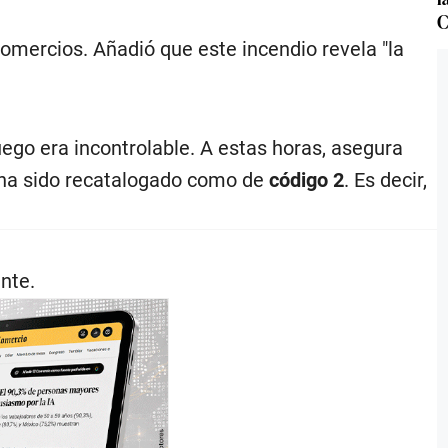
C
omercios. Añadió que este incendio revela "la
fuego era incontrolable. A estas horas, asegura
 ha sido recatalogado como de
código 2
. Es decir,
nte.