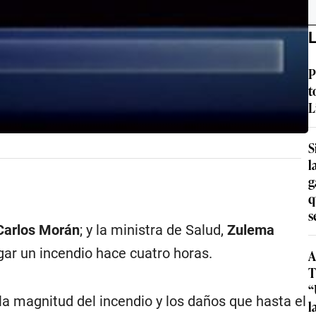
L
P
t
L
S
l
g
q
s
Carlos Morán
; y la ministra de Salud,
Zulema
ar un incendio hace cuatro horas.
A
T
“
la magnitud del incendio y los daños que hasta el
l