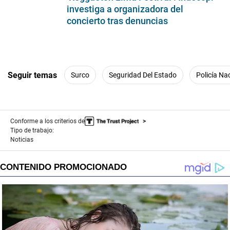
investiga a organizadora del
concierto tras denuncias
Seguir temas
Surco
Seguridad Del Estado
Policía Na
Conforme a los criterios de
Tipo de trabajo:
Noticias