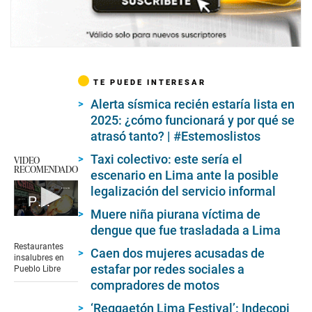
TE PUEDE INTERESAR
Alerta sísmica recién estaría lista en
2025: ¿cómo funcionará y por qué se
atrasó tanto? | #Estemoslistos
Taxi colectivo: este sería el
VIDEO
RECOMENDADO
escenario en Lima ante la posible
legalización del servicio informal
Pueblo Libre: Clausura de chifas
Muere niña piurana víctima de
0
dengue que fue trasladada a Lima
seconds
of
Restaurantes
Caen dos mujeres acusadas de
6
insalubres en
minutes,
estafar por redes sociales a
Pueblo Libre
35
compradores de motos
seconds
‘Reggaetón Lima Festival’: Indecopi