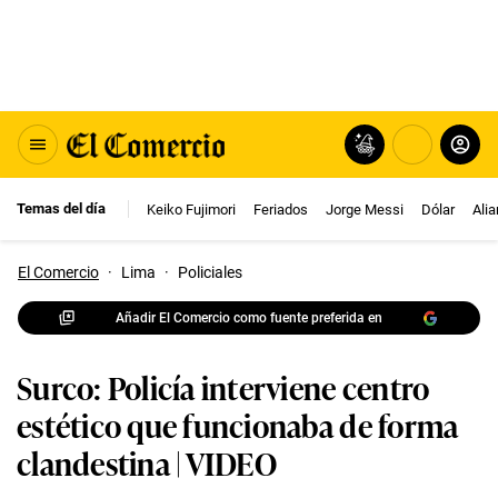
Temas del día
Keiko Fujimori
Feriados
Jorge Messi
Dólar
Ali
El Comercio
·
Lima
·
Policiales
Añadir El Comercio como fuente preferida en
Surco: Policía interviene centro
estético que funcionaba de forma
clandestina | VIDEO