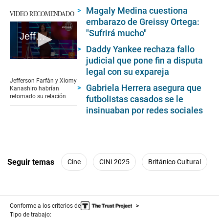
Magaly Medina cuestiona
VIDEO RECOMENDADO
embarazo de Greissy Ortega:
"Sufrirá mucho"
Jefferson Farfán y Xiomy Kanashiro habrían retomado su relación
Daddy Yankee rechaza fallo
judicial que pone fin a disputa
0
seconds
legal con su expareja
of
Jefferson Farfán y Xiomy
52
Gabriela Herrera asegura que
Kanashiro habrían
seconds
retomado su relación
futbolistas casados se le
insinuaban por redes sociales
Seguir temas
Cine
CINI 2025
Británico Cultural
Conforme a los criterios de
Tipo de trabajo: