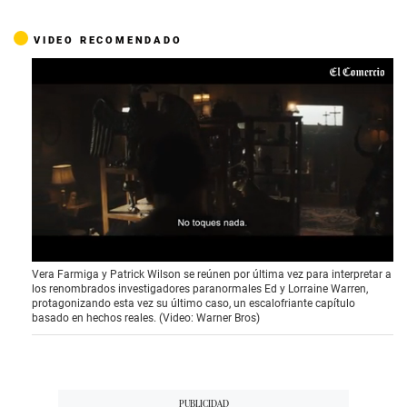
VIDEO RECOMENDADO
0
Vera Farmiga y Patrick Wilson se reúnen por última vez para interpretar a
s
los renombrados investigadores paranormales Ed y Lorraine Warren,
e
protagonizando esta vez su último caso, un escalofriante capítulo
c
basado en hechos reales. (Video: Warner Bros)
o
n
d
s
o
f