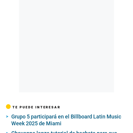
2
m
i
n
u
t
e
s
,
2
1
s
e
c
o
n
d
s
TE PUEDE INTERESAR
Grupo 5 participará en el Billboard Latin Music
Week 2025 de Miami