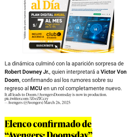
La dinámica culminó con la aparición sorpresa de
Robert Downey Jr.
, quien interpretará a
Victor Von
Doom
, confirmando así los rumores sobre su
regreso al
MCU
en un rol completamente nuevo.
It all leads to Doom.
#AvengersDoomsday
is now in production.
pic.twitter.com/3ZreZICczy
— Avengers (@Avengers)
March 26, 2025
Elenco confirmado de
“Avengers: Doomsday”