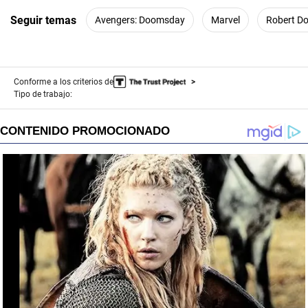
Seguir temas
Avengers: Doomsday
Marvel
Robert Do
Conforme a los criterios de
Tipo de trabajo: