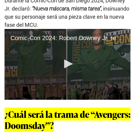
Durante la Comic-Con de San Diego 2024, Downey
Jr. declaró:
“Nueva máscara, misma tarea”,
insinuando
que su personaje será una pieza clave en la nueva
fase del MCU.
Comic-Con 2024: Robert Downey Jr. reaparece en Marvel como el Doctor Doom
0
s
¿Cuál será la trama de “Avengers:
e
c
o
Doomsday”?
n
d