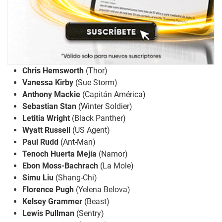
Chris Hemsworth
(Thor)
Vanessa Kirby
(Sue Storm)
Anthony Mackie
(Capitán América)
Sebastian Stan
(Winter Soldier)
Letitia Wright
(Black Panther)
Wyatt Russell
(US Agent)
Paul Rudd
(Ant-Man)
Tenoch Huerta Mejía
(Namor)
Ebon Moss-Bachrach
(La Mole)
Simu Liu
(Shang-Chi)
Florence Pugh
(Yelena Belova)
Kelsey Grammer
(Beast)
Lewis Pullman
(Sentry)