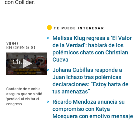
con Collider.
TE PUEDE INTERESAR
Melissa Klug regresa a ‘El Valor
VIDEO
de la Verdad’: hablará de los
RECOMENDADO
polémicos chats con Christian
Cueva
Chechito explica presencia en el congreso
Johana Cubillas responde a
Juan Ichazo tras polémicas
0
seconds
declaraciones: “Estoy harta de
of
Cantante de cumbia
tus amenazas”
1
asegura que se sintió
minute,
'perdido' al visitar el
Ricardo Mendoza anuncia su
21
congreso.
seconds
compromiso con Katya
Mosquera con emotivo mensaje