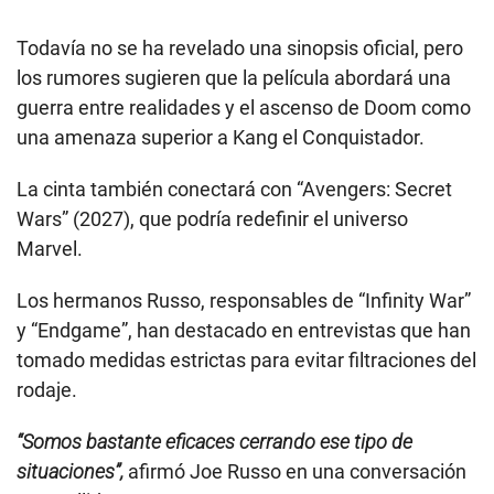
s
o
f
Todavía no se ha revelado una sinopsis oficial, pero
2
6
los rumores sugieren que la película abordará una
s
guerra entre realidades y el ascenso de Doom como
e
c
una amenaza superior a Kang el Conquistador.
o
n
d
La cinta también conectará con “Avengers: Secret
s
Wars” (2027), que podría redefinir el universo
Marvel.
Los hermanos Russo, responsables de “Infinity War”
y “Endgame”, han destacado en entrevistas que han
tomado medidas estrictas para evitar filtraciones del
rodaje.
“Somos bastante eficaces cerrando ese tipo de
situaciones”,
afirmó Joe Russo en una conversación