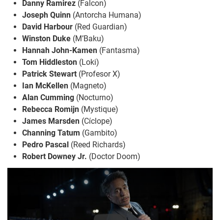
Danny Ramirez
(Falcon)
Joseph Quinn
(Antorcha Humana)
David Harbour
(Red Guardian)
Winston Duke
(M’Baku)
Hannah John-Kamen
(Fantasma)
Tom Hiddleston
(Loki)
Patrick Stewart
(Profesor X)
Ian McKellen
(Magneto)
Alan Cumming
(Nocturno)
Rebecca Romijn
(Mystique)
James Marsden
(Cíclope)
Channing Tatum
(Gambito)
Pedro Pascal
(Reed Richards)
Robert Downey Jr.
(Doctor Doom)