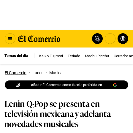
Temas del día
Keiko Fujimori
Feriado
Machu Picchu
Corredor az
El Comercio
·
Luces
·
Musica
Añadir El Comercio como fuente preferida en
Lenin Q-Pop se presenta en
televisión mexicana y adelanta
novedades musicales