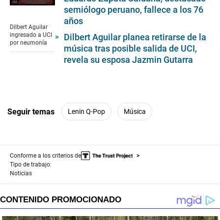
0
semiólogo peruano, fallece a los 76
seconds
años
of
Dilbert Aguilar
2
ingresado a UCI
Dilbert Aguilar planea retirarse de la
minutes,
por neumonía
música tras posible salida de UCI,
57
seconds
revela su esposa Jazmin Gutarra
Seguir temas
Lenin Q-Pop
Música
Conforme a los criterios de
Tipo de trabajo:
Noticias