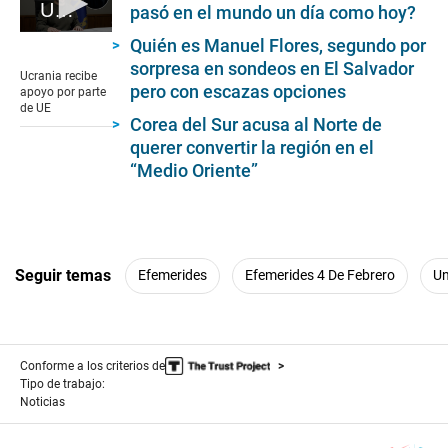
Ucrania recibe apoyo por parte de UE
pasó en el mundo un día como hoy?
0
Quién es Manuel Flores, segundo por
seconds
sorpresa en sondeos en El Salvador
of
Ucrania recibe
1
pero con escazas opciones
apoyo por parte
minute,
de UE
19
Corea del Sur acusa al Norte de
seconds
querer convertir la región en el
“Medio Oriente”
Seguir temas
Efemerides
Efemerides 4 De Febrero
Un
Conforme a los criterios de
Tipo de trabajo:
Noticias