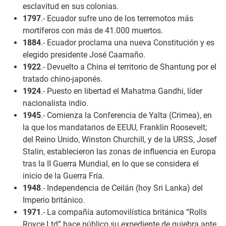
esclavitud en sus colonias.
1797
.- Ecuador sufre uno de los terremotos más
mortíferos con más de 41.000 muertos.
1884
.- Ecuador proclama una nueva Constitución y es
elegido presidente José Caamaño.
1922
.- Devuelto a China el territorio de Shantung por el
tratado chino-japonés.
1924
.- Puesto en libertad el Mahatma Gandhi, líder
nacionalista indio.
1945
.- Comienza la Conferencia de Yalta (Crimea), en
la que los mandatarios de EEUU, Franklin Roosevelt;
del Reino Unido, Winston Churchill, y de la URSS, Josef
Stalin, establecieron las zonas de influencia en Europa
tras la II Guerra Mundial, en lo que se considera el
inicio de la Guerra Fría.
1948
.- Independencia de Ceilán (hoy Sri Lanka) del
Imperio británico.
1971
.- La compañía automovilística británica “Rolls
Royce Ltd” hace público su expediente de quiebra ante