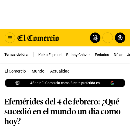
Temas del día
Keiko Fujimori
Betssy Chávez
Feriados
Dólar
J
El Comercio
·
Mundo
·
Actualidad
Añadir El Comercio como fuente preferida en
Efemérides del 4 de febrero: ¿Qué
sucedió en el mundo un día como
hoy?