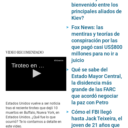
bienvenido entre los
principales aliados de
Kiev?
Fox News: las
mentiras y teorías de
conspiración por las
que pagó casi US$800
VIDEO RECOMENDADO
millones para no ir a
juicio
Tiroteo en Buffalo, Nueva York: Todo sobre la masacre que dejó 10 muertos a manos de un joven supremacista blanco
Qué se sabe del
Estado Mayor Central,
la disidencia más
grande de las FARC
0
que acordó negociar
seconds
la paz con Petro
of
Estados Unidos vuelve a ser noticia
0
tras el reciente tiroteo que dejó 10
seconds
Cómo el FBI llegó
muertos en Buffalo, Nueva York, en
Estados Unidos. ¿Qué fue lo que
hasta Jack Teixeira, el
ocurrió? Te lo contamos a detalle en
joven de 21 años que
este video.