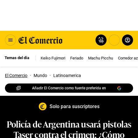
Temas del día
Keiko Fujimori
Feriado
Machu Picchu
Corredor az
El Comercio
·
Mundo
·
Latinoamerica
Añadir El Comercio como fuente preferida en
Solo para suscriptores
Policía de Argentina usará pistolas
Taser contra el crimen: ¿Cómo