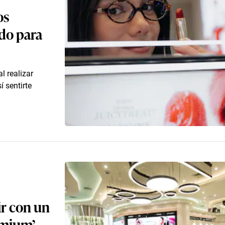
os
odo para
l realizar
 sentirte
ir con un
emium’,