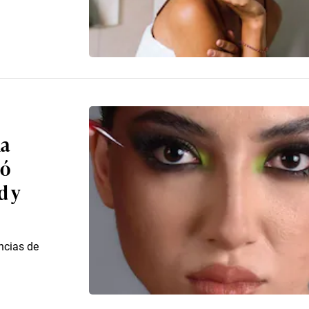
la
só
d y
ncias de