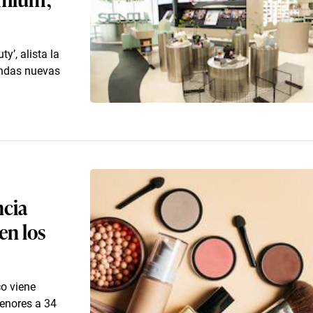
y’, alista la
endas nuevas
ncia
 en los
co viene
enores a 34