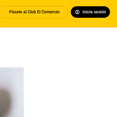
Pásate al Club El Comercio
Inicia sesión