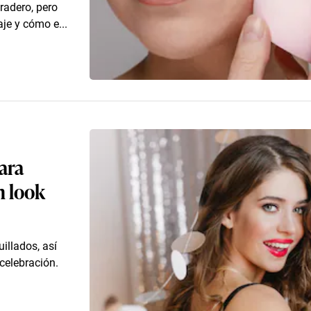
radero, pero
aje y cómo e...
ara
n look
illados, así
celebración.