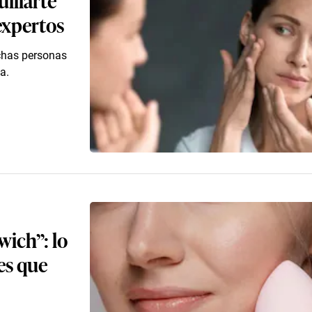
expertos
chas personas
a.
wich”: lo
es que