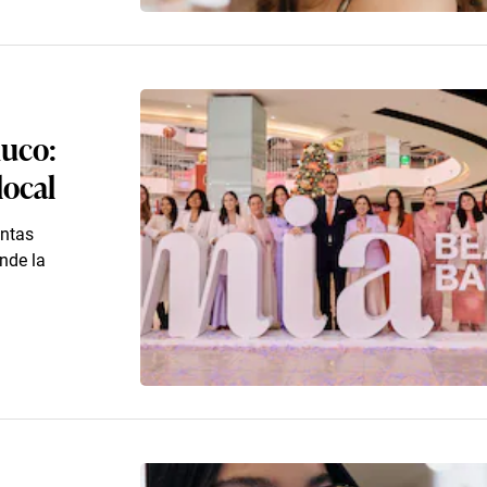
huco:
local
entas
onde la