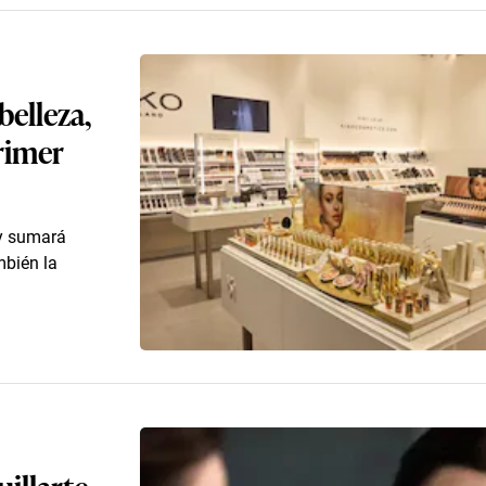
belleza,
primer
 y sumará
mbién la
uillarte