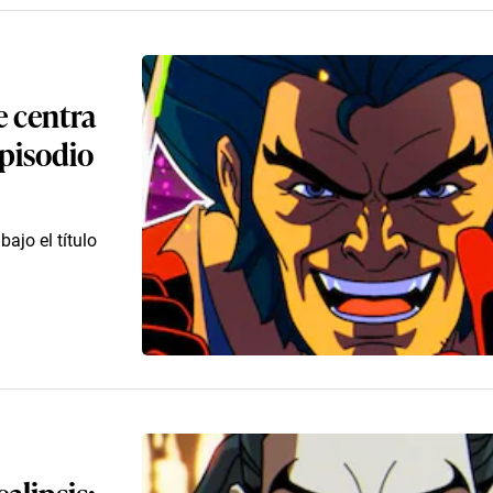
e centra
Episodio
ajo el título
alipsis: