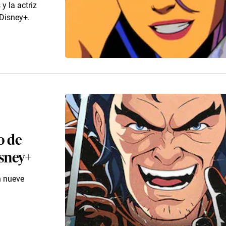
y la actriz
 Disney+.
o de
isney+
n nueve