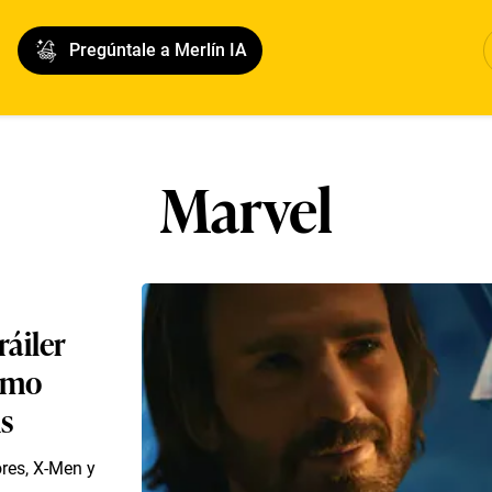
Pregúntale a Merlín IA
Marvel
áiler
como
is
res, X-Men y