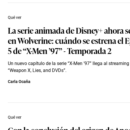
Qué ver
La serie animada de Disney+ ahora s
en Wolverine: cuándo se estrena el 
5 de “X-Men ’97” - Temporada 2
Un nuevo capítulo de la serie “X-Men ’97” llega al streaming b
“Weapon X, Lies, and DVDs”.
Carla Ocaña
Qué ver
Con la conclusión del origen de Apoc