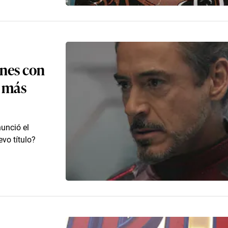
ines con
y más
unció el
vo título?