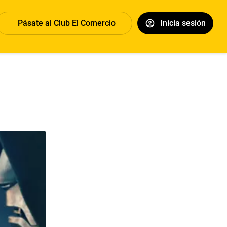
Pásate al Club El Comercio
Inicia sesión