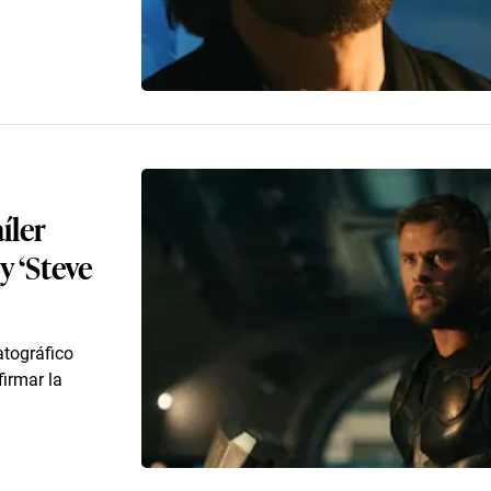
íler
y ‘Steve
atográfico
firmar la