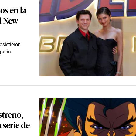
os en la
d New
asistieron
spaña.
streno,
a serie de