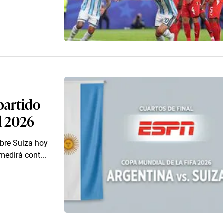
partido
l 2026
obre Suiza hoy
medirá cont...