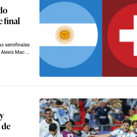
ido
 final
las semifinales
Alexis Mac ...
 y
 de