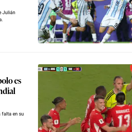
e Julián
a.
olo es
ndial
a falta en su