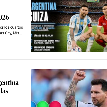
e
2026
or los cuartos
 City, Mis...
gentina
 las