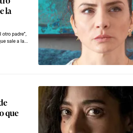
e la
 otro padre”,
e sale a la...
 de
so que