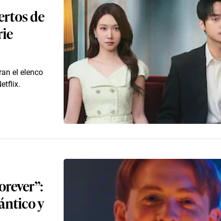
ertos de
rie
ran el elenco
tflix.
orever”:
ántico y