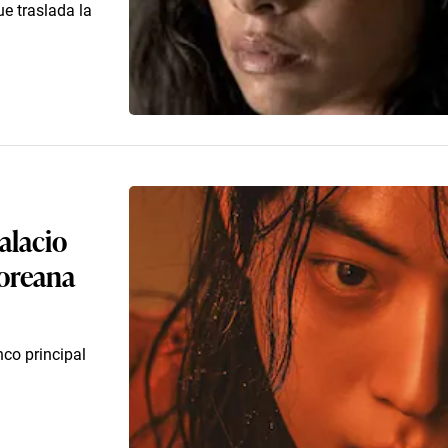
ue traslada la
alacio
coreana
co principal