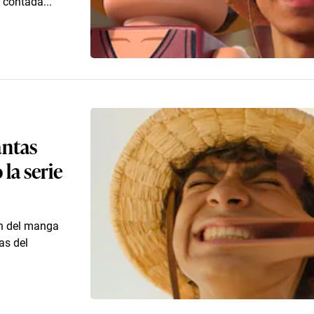
a contada...
ántas
la serie
ón del manga
as del