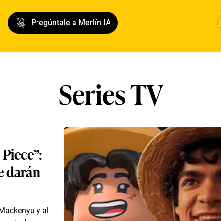
Pregúntale a Merlín IA
Series TV
 Piece”:
le darán
 Mackenyu y al