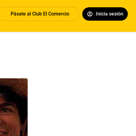
Pásate al Club El Comercio
Inicia sesión