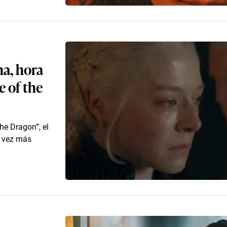
ha, hora
e of the
he Dragon”, el
a vez más