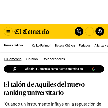
Temas del día
Keiko Fujimori
Betssy Chávez
Feriados
Alianza v
El Comercio
·
Opinion
·
Colaboradores
Añadir El Comercio como fuente preferida en
El talón de Aquiles del nuevo
ranking universitario
“Cuando un instrumento influye en la reputación de