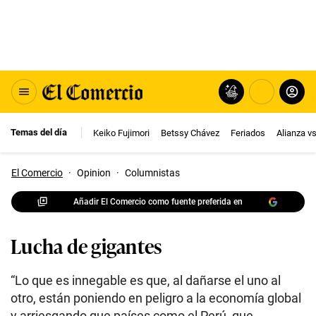
Temas del día
Keiko Fujimori
Betssy Chávez
Feriados
Alianza v
El Comercio
·
Opinion
·
Columnistas
Añadir El Comercio como fuente preferida en
Lucha de gigantes
“Lo que es innegable es que, al dañarse el uno al
otro, están poniendo en peligro a la economía global
y arriesgando que países como el Perú, que