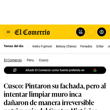
Temas del día
Keiko Fujimori
Betssy Chávez
Feriados
Dólar
J
El Comercio
·
Peru
·
Cusco
Añadir El Comercio como fuente preferida en
Cusco: Pintaron su fachada, pero al
intentar limpiar muro inca
dañaron de manera irreversible