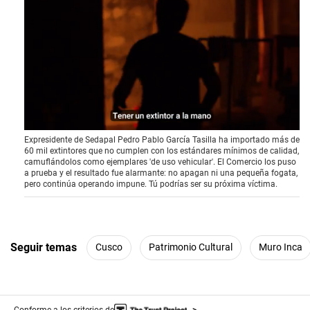
0
Expresidente de Sedapal Pedro Pablo García Tasilla ha importado más de
o
60 mil extintores que no cumplen con los estándares mínimos de calidad,
f
camuflándolos como ejemplares 'de uso vehicular'. El Comercio los puso
1
a prueba y el resultado fue alarmante: no apagan ni una pequeña fogata,
2
pero continúa operando impune. Tú podrías ser su próxima víctima.
m
i
n
u
t
e
Seguir temas
Cusco
Patrimonio Cultural
Muro Inca
s
,
0
Conforme a los criterios de