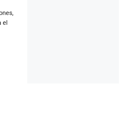
ones,
 el