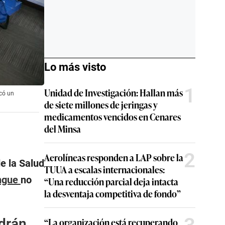
Lo más visto
1
Unidad de Investigación: Hallan más
icó un
de siete millones de jeringas y
medicamentos vencidos en Cenares
del Minsa
2
Aerolíneas responden a LAP sobre la
e la Salud
TUUA a escalas internacionales:
ngue
no
“Una reducción parcial deja intacta
la desventaja competitiva de fondo”
ldrán
“La organización está recuperando