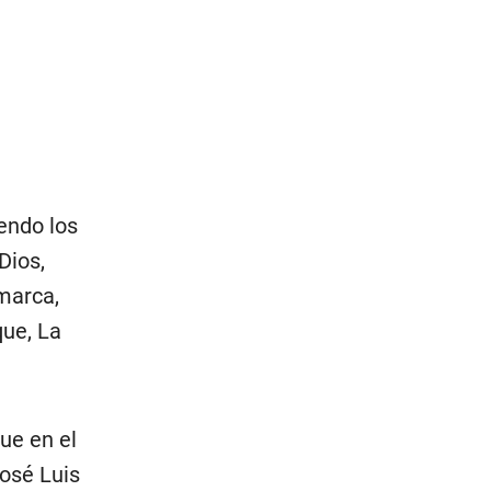
endo los
Dios,
marca,
ue, La
ue en el
osé Luis