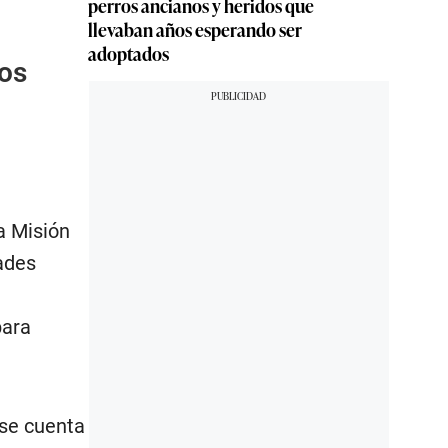
perros ancianos y heridos que
llevaban años esperando ser
adoptados
los
a Misión
ades
para
 se cuenta