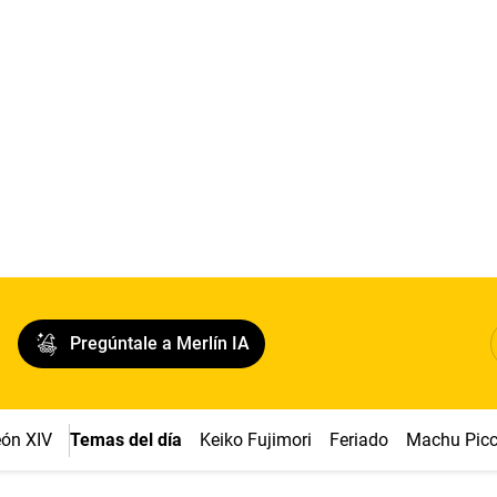
Pregúntale a Merlín IA
ón XIV
Temas del día
Keiko Fujimori
Feriado
Machu Pic