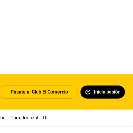
Pásate al Club El Comercio
Inicia sesión
chu
Corredor azul
Dólar
Congreso
Nasca
Acuña
Toled