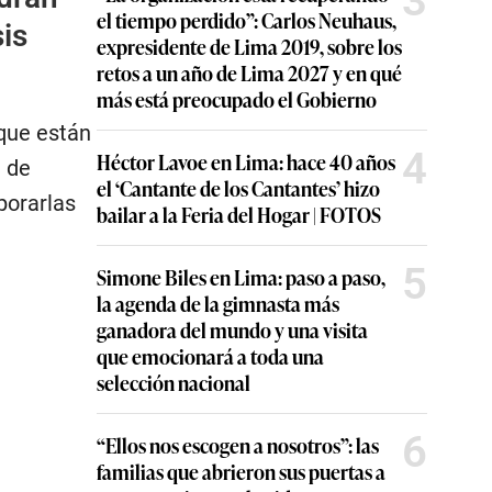
3
el tiempo perdido”: Carlos Neuhaus,
sis
expresidente de Lima 2019, sobre los
retos a un año de Lima 2027 y en qué
más está preocupado el Gobierno
 que están
4
Héctor Lavoe en Lima: hace 40 años
e de
el ‘Cantante de los Cantantes’ hizo
porarlas
bailar a la Feria del Hogar | FOTOS
5
Simone Biles en Lima: paso a paso,
la agenda de la gimnasta más
ganadora del mundo y una visita
que emocionará a toda una
selección nacional
6
“Ellos nos escogen a nosotros”: las
familias que abrieron sus puertas a