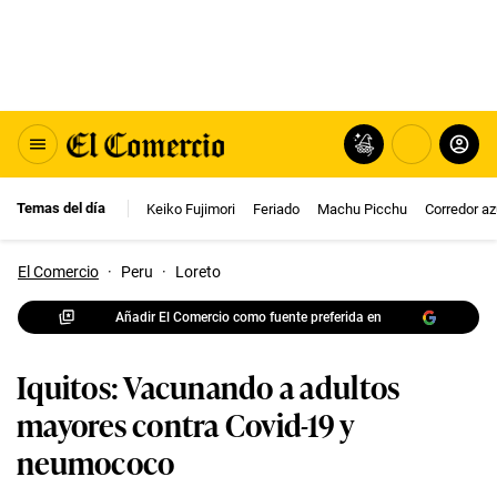
Temas del día
Keiko Fujimori
Feriado
Machu Picchu
Corredor az
El Comercio
·
Peru
·
Loreto
Añadir El Comercio como fuente preferida en
Iquitos: Vacunando a adultos
mayores contra Covid-19 y
neumococo