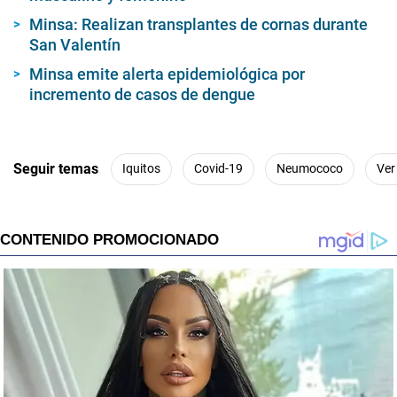
3
9
Minsa: Realizan transplantes de cornas durante
s
San Valentín
e
c
o
Minsa emite alerta epidemiológica por
n
incremento de casos de dengue
d
s
Seguir temas
Iquitos
Covid-19
Neumococo
Ver