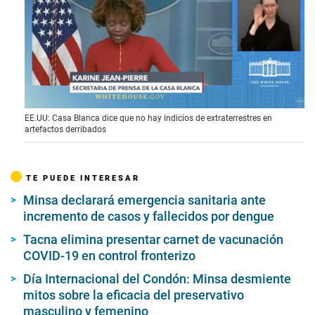
0
EE.UU: Casa Blanca dice que no hay indicios de extraterrestres en
s
artefactos derribados
e
c
o
n
TE PUEDE INTERESAR
d
s
Minsa declarará emergencia sanitaria ante
o
f
incremento de casos y fallecidos por dengue
1
m
Tacna elimina presentar carnet de vacunación
i
COVID-19 en control fronterizo
n
u
Día Internacional del Condón: Minsa desmiente
t
e
mitos sobre la eficacia del preservativo
,
masculino y femenino