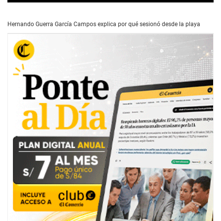
0
s
e
Hernando Guerra García Campos explica por qué sesionó desde la playa
c
o
n
d
s
o
f
0
s
e
c
o
n
d
s