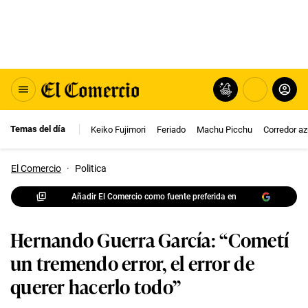
Temas del día
Keiko Fujimori
Feriado
Machu Picchu
Corredor az
El Comercio
·
Politica
Añadir El Comercio como fuente preferida en
Hernando Guerra García: “Cometí
un tremendo error, el error de
querer hacerlo todo”