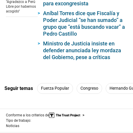
"Agradezco a Perú
para excongresista
Libre por habernos
acogido"
Aníbal Torres dice que Fiscalía y
Poder Judicial “se han sumado” a
grupo que “está buscando vacar” a
Pedro Castillo
Ministro de Justicia insiste en
defender anunciada ley mordaza
del Gobierno, pese a críticas
Seguir temas
Fuerza Popular
Congreso
Hernando Gu
Conforme a los criterios de
Tipo de trabajo:
Noticias