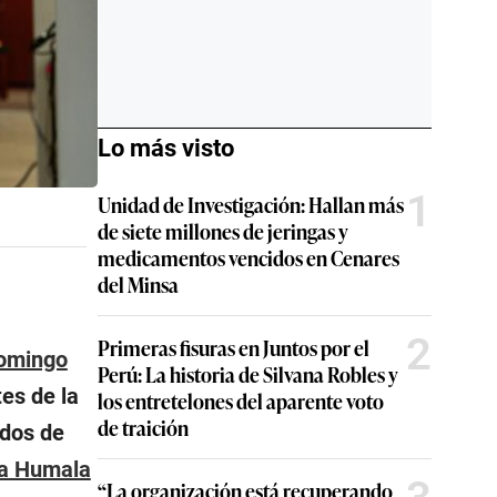
Lo más visto
1
Unidad de Investigación: Hallan más
de siete millones de jeringas y
medicamentos vencidos en Cenares
del Minsa
2
Primeras fisuras en Juntos por el
omingo
Perú: La historia de Silvana Robles y
es de la
los entretelones del aparente voto
de traición
ados de
ta Humala
“La organización está recuperando