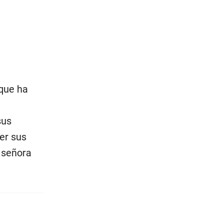
 que ha
sus
er sus
a señora