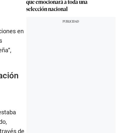
que emocionará a toda una
selección nacional
ciones en
s
eña”,
ación
estaba
do,
 través de