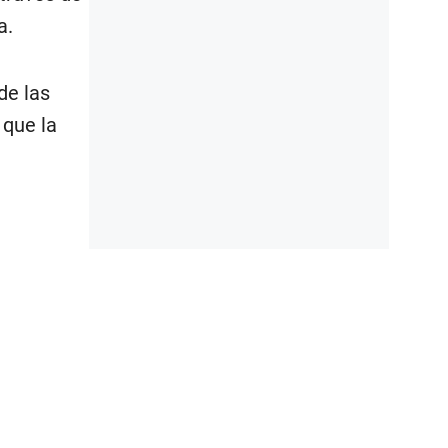
a.
de las
 que la