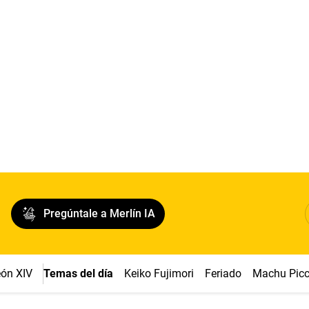
Pregúntale a Merlín IA
ón XIV
Temas del día
Keiko Fujimori
Feriado
Machu Pic