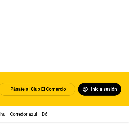
Pásate al Club El Comercio
Inicia sesión
chu
Corredor azul
Dólar
Congreso
Nasca
Acuña
Toled