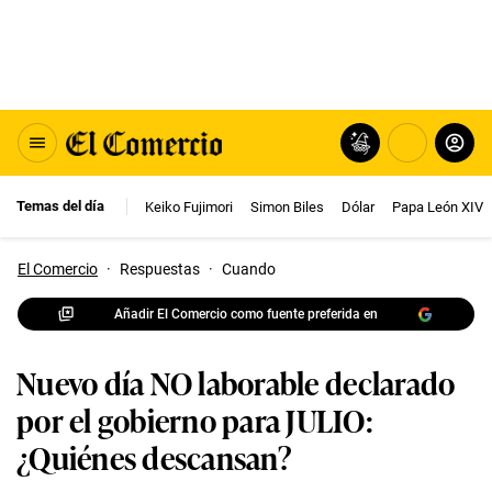
Temas del día
Keiko Fujimori
Simon Biles
Dólar
Papa León XIV
El Comercio
·
Respuestas
·
Cuando
Añadir El Comercio como fuente preferida en
Nuevo día NO laborable declarado
por el gobierno para JULIO:
¿Quiénes descansan?