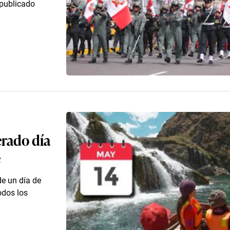
 publicado
erado día
e
de un día de
odos los