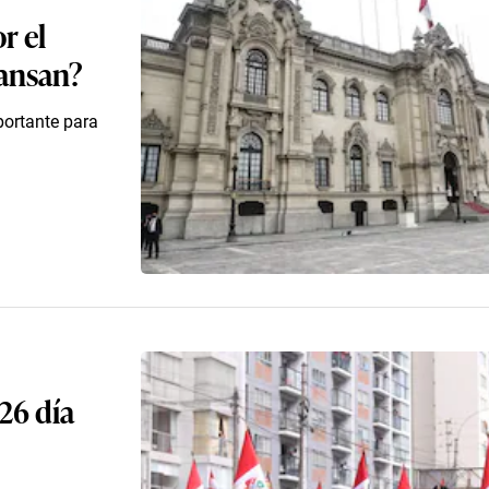
r el
cansan?
portante para
26 día