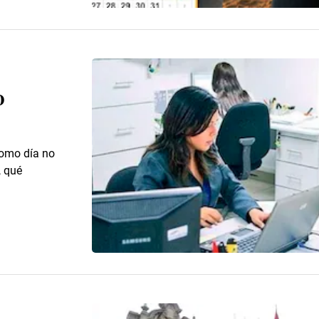
o
 como día no
, qué