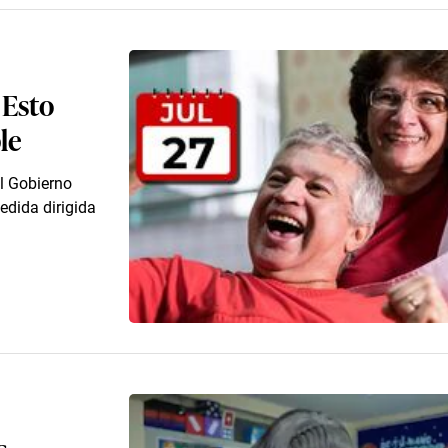
 Esto
le
el Gobierno
edida dirigida
s