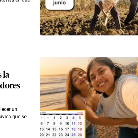
 la
adores
lecer un
cívica que se