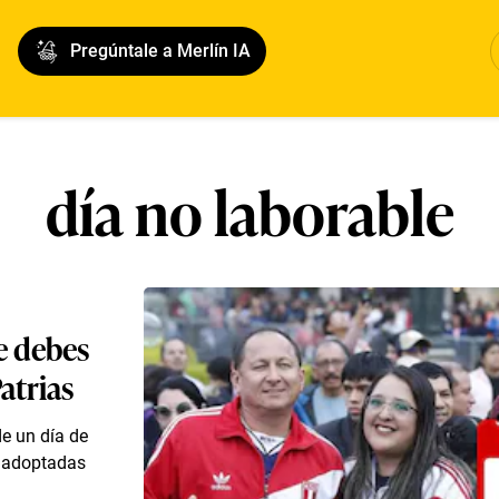
Pregúntale a Merlín IA
día no laborable
e debes
atrias
de un día de
s adoptadas