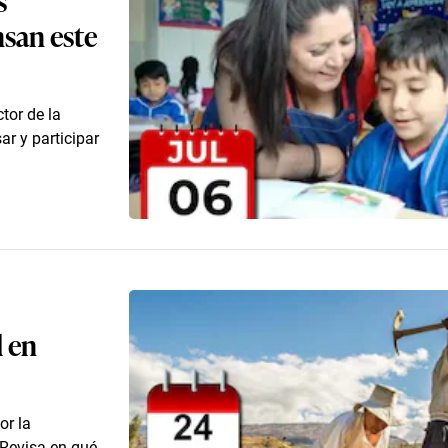
nsan este
tor de la
r y participar
l en
or la
 Revisa en qué