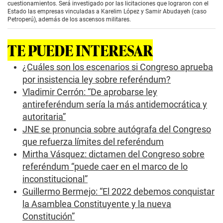
o
cuestionamientos. Será investigado por las licitaciones que lograron con el
n
Estado las empresas vinculadas a Karelim López y Samir Abudayeh (caso
d
Petroperú), además de los ascensos militares.
s
o
f
TE PUEDE INTERESAR
2
m
i
¿Cuáles son los escenarios si Congreso aprueba
n
por insistencia ley sobre referéndum?
u
t
Vladimir Cerrón: “De aprobarse ley
e
antireferéndum sería la más antidemocrática y
s
,
autoritaria”
4
0
JNE se pronuncia sobre autógrafa del Congreso
s
que refuerza límites del referéndum
e
c
Mirtha Vásquez: dictamen del Congreso sobre
o
referéndum “puede caer en el marco de lo
n
d
inconstitucional”
s
Guillermo Bermejo: “El 2022 debemos conquistar
la Asamblea Constituyente y la nueva
Constitución”