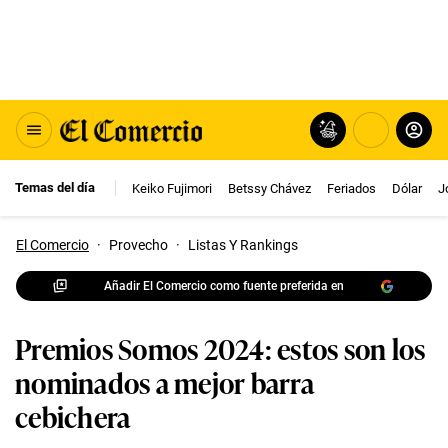
Temas del día
Keiko Fujimori
Betssy Chávez
Feriados
Dólar
J
El Comercio
·
Provecho
·
Listas Y Rankings
Añadir El Comercio como fuente preferida en
Premios Somos 2024: estos son los
nominados a mejor barra
cebichera