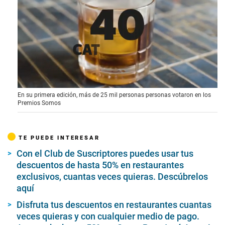
0
En su primera edición, más de 25 mil personas personas votaron en los
o
Premios Somos
f
1
m
i
TE PUEDE INTERESAR
n
u
Con el Club de Suscriptores puedes usar tus
t
e
descuentos de hasta 50% en restaurantes
,
exclusivos, cuantas veces quieras. Descúbrelos
2
aquí
4
s
Disfruta tus descuentos en restaurantes cuantas
e
c
veces quieras y con cualquier medio de pago.
o