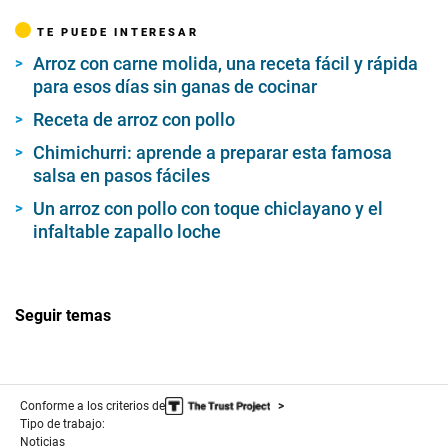
m
i
TE PUEDE INTERESAR
n
u
Arroz con carne molida, una receta fácil y rápida
t
e
para esos días sin ganas de cocinar
s
,
Receta de arroz con pollo
6
s
Chimichurri: aprende a preparar esta famosa
e
salsa en pasos fáciles
c
o
Un arroz con pollo con toque chiclayano y el
n
d
infaltable zapallo loche
s
Seguir temas
Conforme a los criterios de
Tipo de trabajo:
Noticias