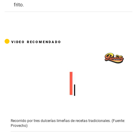
frito.
VIDEO RECOMENDADO
0
Recorrido por tres dulcerías limeñas de recetas tradicionales. (Fuente:
o
Provecho)
f
3