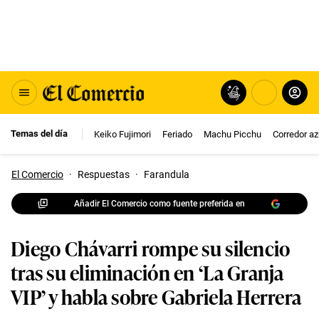
Temas del día
Keiko Fujimori
Feriado
Machu Picchu
Corredor az
El Comercio
·
Respuestas
·
Farandula
Añadir El Comercio como fuente preferida en
Diego Chávarri rompe su silencio
tras su eliminación en ‘La Granja
VIP’ y habla sobre Gabriela Herrera