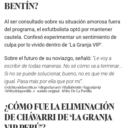
BENTÍN?
Al ser consultado sobre su situación amorosa fuera
del programa, el exfutbolista optó por mantener
cautela. Confesó experimentar un sentimiento de
culpa por lo vivido dentro de ‘La Granja VIP’.
Sobre el futuro de su noviazgo, señaló:
“Le voy a
escribir de todas maneras. No sé cómo va a terminar...
Si no se puede solucionar, bueno, no es que me dé
igual. Pasa más por ella que por mí”.
@elchicodelascriticas
#diegochavarri
#thaliabentin
#lagranjavip
#irbbydelaportilla
♬ sonido original - Irbby De La Portilla
¿CÓMO FUE LA ELIMINACIÓN
DE CHÁVARRI DE ‘LA GRANJA
VIP PERÚ’?