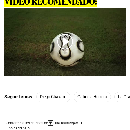
VÍDEO RECOMENDADO:
00:00
/
01:09
Seguir temas
Diego Chávarri
Gabriela Herrera
La Gra
Conforme a los criterios de
Tipo de trabajo: