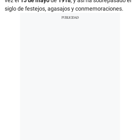
vez el
15 de mayo
de
1918
, y así ha sobrepasado el
siglo de festejos, agasajos y conmemoraciones.