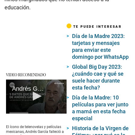
educación.
TE PUEDE INTERESAR
Día de la Madre 2023:
tarjetas y mensajes
para enviar este
domingo por WhatsApp
Global Big Day 2023:
¿cuándo cae y qué se
VIDEO RECOMENDADO
suele hacer durante
esta fecha?
Andrés García: 5 datos que no conocías de la vida y carrera del icónico actor
Día de la Madre: 10
películas para ver junto
a mamá en esta fecha
0
especial
seconds
of
El ícono de telenovelas y películas
Historia de la Virgen de
3
mexicanas, Andrés García falleció a
minutes,