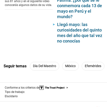
Fátima: ¿por qué se le
sus 81 años y en el siguiente video
34
conmemora cada 13 de
conocerás algunos datos de su vida.
seconds
mayo en Perú y el
mundo?
Llegó mayo: las
curiosidades del quinto
mes del año que tal vez
no conocías
Seguir temas
Día Del Maestro
México
Efemérides
Conforme a los criterios de
Tipo de trabajo:
Elucidario