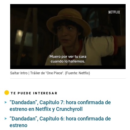
0
Saltar Intro | Tráiler de "One Piece". (Fuente: Netflix)
s
e
c
o
TE PUEDE INTERESAR
n
d
“Dandadan”, Capítulo 7: hora confirmada de
s
o
estreno en Netflix y Crunchyroll
f
2
“Dandadan”, Capítulo 6: hora confirmada de
m
estreno
i