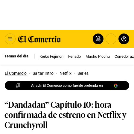
Temas del día
Keiko Fujimori
Feriado
Machu Picchu
Corredor az
El Comercio
·
Saltar Intro
·
Netflix
·
Series
Añadir El Comercio como fuente preferida en
“Dandadan” Capítulo 10: hora
confirmada de estreno en Netflix y
Crunchyroll