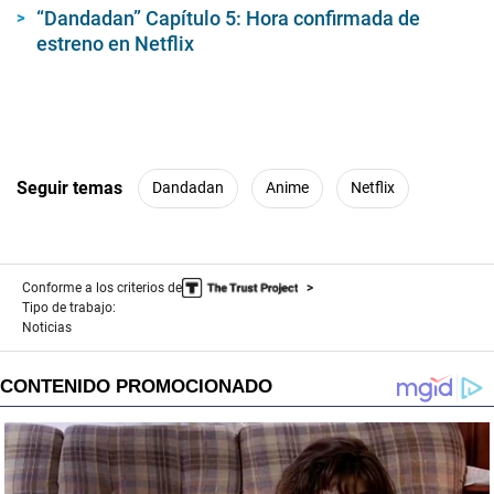
n
“Dandadan” Capítulo 5: Hora confirmada de
u
t
estreno en Netflix
e
s
,
2
1
s
e
c
Seguir temas
Dandadan
Anime
Netflix
o
n
d
s
Conforme a los criterios de
Tipo de trabajo:
Noticias