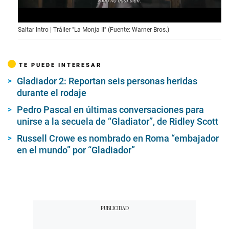
0
Saltar Intro | Tráiler "La Monja II" (Fuente: Warner Bros.)
o
f
2
m
TE PUEDE INTERESAR
i
n
Gladiador 2: Reportan seis personas heridas
u
t
durante el rodaje
e
s
Pedro Pascal en últimas conversaciones para
,
unirse a la secuela de “Gladiator”, de Ridley Scott
2
0
Russell Crowe es nombrado en Roma “embajador
s
e
en el mundo” por “Gladiador”
c
o
n
d
s