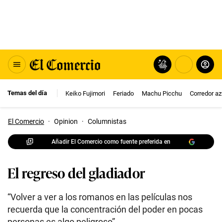
Temas del día
Keiko Fujimori
Feriado
Machu Picchu
Corredor az
El Comercio
·
Opinion
·
Columnistas
Añadir El Comercio como fuente preferida en
El regreso del gladiador
“Volver a ver a los romanos en las películas nos
recuerda que la concentración del poder en pocas
personas es algo peligroso”.