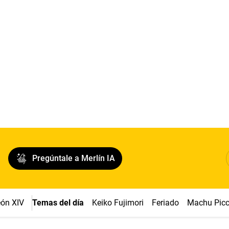
Pregúntale a Merlín IA
ón XIV
Temas del día
Keiko Fujimori
Feriado
Machu Pic