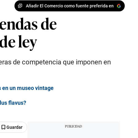
Añadir El Comercio como fuente preferida en
iendas de
de ley
rreras de competencia que imponen en
ás en un museo vintage
lus flavus?
Guardar