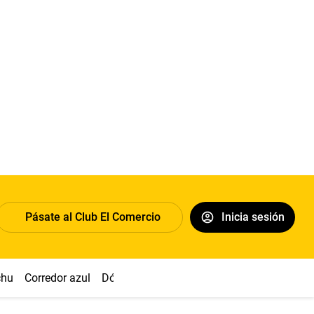
Pásate al Club El Comercio
Inicia sesión
chu
Corredor azul
Dólar
Congreso
Nasca
Acuña
Toled