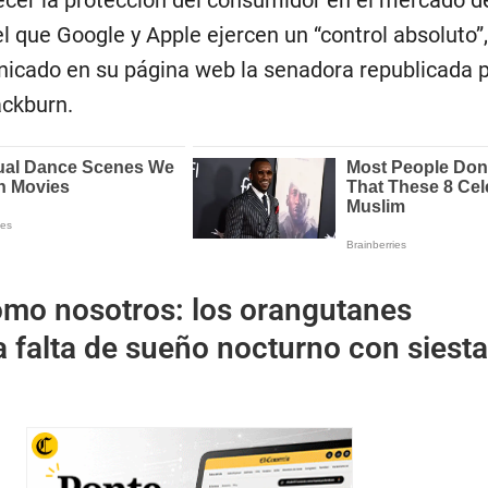
ecer la protección del consumidor en el mercado d
el que Google y Apple ejercen un “control absoluto”
icado en su página web la senadora republicada 
ckburn.
mo nosotros: los orangutanes
 falta de sueño nocturno con siest