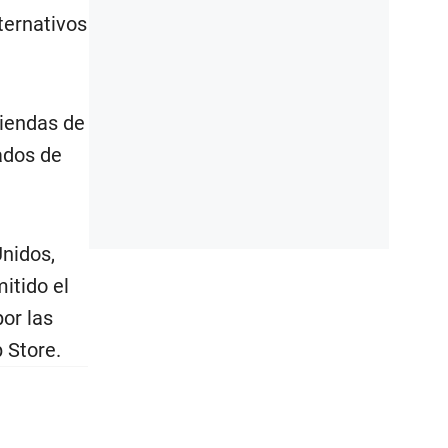
ternativos
tiendas de
tados de
Unidos,
mitido el
or las
 Store.