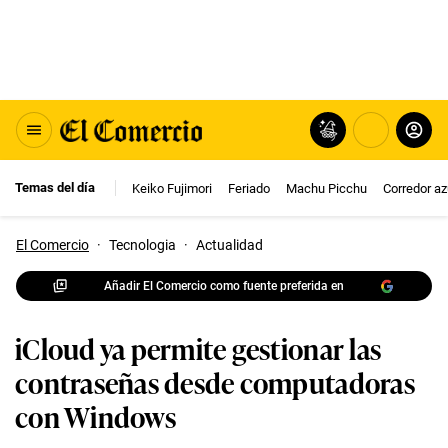
Temas del día
Keiko Fujimori
Feriado
Machu Picchu
Corredor az
El Comercio
·
Tecnologia
·
Actualidad
Añadir El Comercio como fuente preferida en
iCloud ya permite gestionar las
contraseñas desde computadoras
con Windows