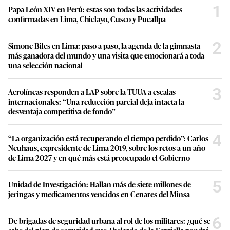
1
Papa León XIV en Perú: estas son todas las actividades
confirmadas en Lima, Chiclayo, Cusco y Pucallpa
2
Simone Biles en Lima: paso a paso, la agenda de la gimnasta
más ganadora del mundo y una visita que emocionará a toda
una selección nacional
3
Aerolíneas responden a LAP sobre la TUUA a escalas
internacionales: “Una reducción parcial deja intacta la
desventaja competitiva de fondo”
4
“La organización está recuperando el tiempo perdido”: Carlos
Neuhaus, expresidente de Lima 2019, sobre los retos a un año
de Lima 2027 y en qué más está preocupado el Gobierno
5
Unidad de Investigación: Hallan más de siete millones de
jeringas y medicamentos vencidos en Cenares del Minsa
6
De brigadas de seguridad urbana al rol de los militares: ¿qué se