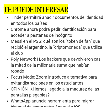
c
o
TE PUEDE INTERESAR
n
d
s
Tinder permitirá añadir documentos de identidad
o
en todos los países
f
1
Chrome ahora podrá pedir identificación para
m
acceder a pestañas de incógnito
i
n
Messi en el PSG: qué son los “token de fan” que
u
t
recibió el argentino, la “criptomoneda” que utiliza
e
el club
,
2
Poly Network | Los hackers que devolvieron casi
s
la mitad de la millonaria suma que habían
e
c
robado
o
Focus Mode: Zoom introduce alternativa para
n
d
evitar distracciones en los estudiantes
s
OPINIÓN | ¿Hemos llegado a la madurez de las
pantallas plegables?
WhatsApp anuncia herramienta para migrar
historial de chats entre Android e iOS