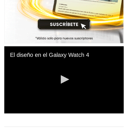
El diseño en el Galaxy Watch 4
0
s
e