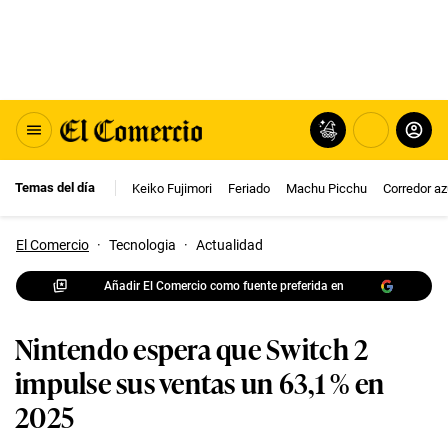
Temas del día
Keiko Fujimori
Feriado
Machu Picchu
Corredor az
El Comercio
·
Tecnologia
·
Actualidad
Añadir El Comercio como fuente preferida en
Nintendo espera que Switch 2
impulse sus ventas un 63,1 % en
2025