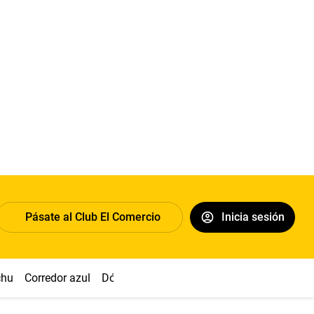
Pásate al Club El Comercio
Inicia sesión
chu
Corredor azul
Dólar
Congreso
Nasca
Acuña
Toled