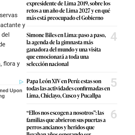
expresidente de Lima 2019, sobre los
retos a un año de Lima 2027 y en qué
eservas
más está preocupado el Gobierno
actante y
4
Simone Biles en Lima: paso a paso,
 del
la agenda de la gimnasta más
 de
ganadora del mundo y una visita
que emocionará a toda una
selección nacional
 flora y
5
Papa León XIV en Perú: estas son
todas las actividades confirmadas en
Lima, Chiclayo, Cusco y Pucallpa
6
“Ellos nos escogen a nosotros”: las
familias que abrieron sus puertas a
perros ancianos y heridos que
llevaban años esperando ser