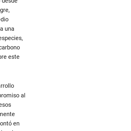
o desde
gre,
edio
da una
especies,
 carbono
bre este
rrollo
promiso al
cesos
amente
contó en