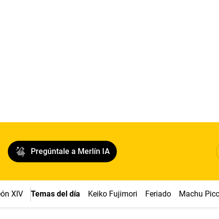
Pregúntale a Merlín IA
ón XIV
Temas del día
Keiko Fujimori
Feriado
Machu Pic