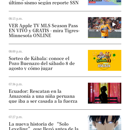
último sismo según reporte SSN
08:15 p.m.
VER Apple TV MLS Season Pass
EN VIVO y GRATIS - mira Tigres-
Minnesota ONLINE
08:00 p.m.
Sorteo de Kábala: conoce el
Pozo Buenazo del sábado 8 de
agosto y cómo jugar
07:36 p.m.
Ecuador: Rescatan en la
Amazonía a una niña peruana
que iba a ser casada a la fuerza
07:27 p.m.
La nueva historia de “Solo
Leveling” que llegó antes de la