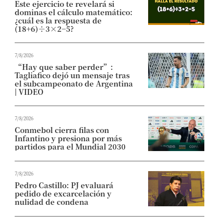
Este ejercicio te revelará si
dominas el cálculo matemático:
¿cuál es la respuesta de
(18+6)÷3×2−5?
7/8/2026
“Hay que saber perder”:
Tagliafico dejó un mensaje tras
el subcampeonato de Argentina
| VIDEO
7/8/2026
Conmebol cierra filas con
Infantino y presiona por más
partidos para el Mundial 2030
7/8/2026
Pedro Castillo: PJ evaluará
pedido de excarcelación y
nulidad de condena