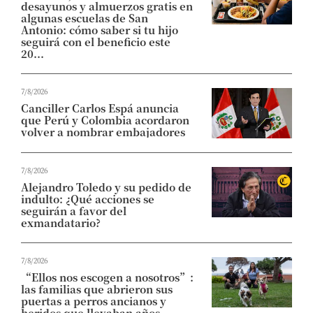
desayunos y almuerzos gratis en
algunas escuelas de San
Antonio: cómo saber si tu hijo
seguirá con el beneficio este
20...
7/8/2026
Canciller Carlos Espá anuncia
que Perú y Colombia acordaron
volver a nombrar embajadores
7/8/2026
Alejandro Toledo y su pedido de
indulto: ¿Qué acciones se
seguirán a favor del
exmandatario?
7/8/2026
“Ellos nos escogen a nosotros”:
las familias que abrieron sus
puertas a perros ancianos y
heridos que llevaban años