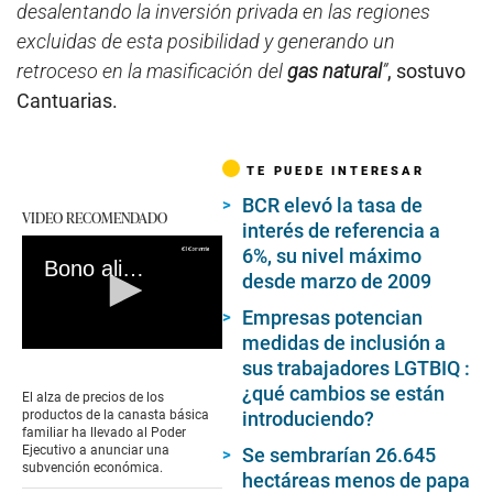
desalentando la inversión privada en las regiones
excluidas de esta posibilidad y generando un
retroceso en la masificación del
gas natural
”
, sostuvo
Cantuarias.
TE PUEDE INTERESAR
BCR elevó la tasa de
VIDEO RECOMENDADO
interés de referencia a
6%, su nivel máximo
Bono alimentario 2022: ¿Qué es, quiénes serán los beneficiarios y cuál será el monto?
desde marzo de 2009
Empresas potencian
medidas de inclusión a
0
sus trabajadores LGTBIQ :
seconds
¿qué cambios se están
of
El alza de precios de los
0
introduciendo?
productos de la canasta básica
seconds
familiar ha llevado al Poder
Ejecutivo a anunciar una
Se sembrarían 26.645
subvención económica.
hectáreas menos de papa