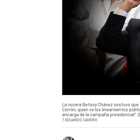
TV+
Tecnología y ciencias
Somos
Bienestar
Hogar y Familia
Respuestas
Mag
Viù
La vocera Betssy Chávez sostuvo que s
Vamos
Cerrón, quien ve los lineamientos políti
encarga de la campaña presidencial”. (
/
EDUARDO CAVERO
Ruedas y Tuercas
Casa y Más