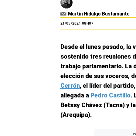
El Dominical
Martin Hidalgo Bustamante
Desde la redacción
21/05/2021 08H07
Videos
Archivo El Comercio
Desde el lunes pasado, la 
Notas contratadas
sostenido tres reuniones d
trabajo parlamentario. La 
Blogs
elección de sus voceros, d
Colecciones El Comercio
Cerrón
, el líder del partid
elcomercio.pe
allegada a
Pedro Castillo
. 
Betssy Chávez (Tacna) y la
Términos
Y
(Arequipa).
Condiciones
De
Uso
Oficinas