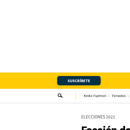
Portada
Edición Impresa
Club El Comercio
Newsletters
Editorial
SUSCRÍBETE
Día 1
Audiencias Vecinales
Keiko Fujimori
Feriados
Corresponsales escolares
ELECCIONES 2021
Podcast
Juegos