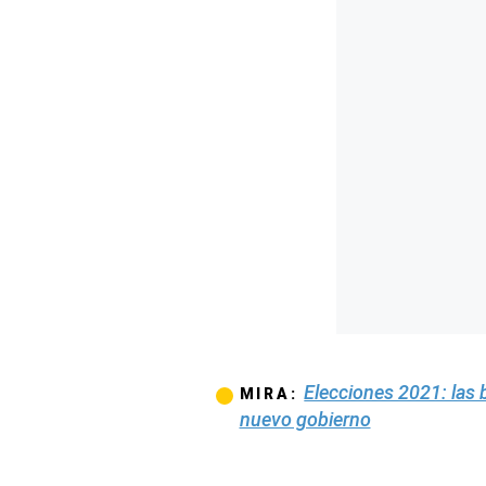
Concesionarias
Principios
Rectores
Buenas
Prácticas
Políticas
De
Privacidad
Política
Integrada
De
Gestión
Derechos
Arco
Política
De
Elecciones 2021: las
MIRA:
Cookies
nuevo gobierno