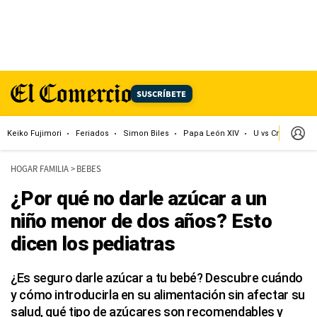
SUSCRÍBETE
Keiko Fujimori
Feriados
Simon Biles
Papa León XIV
U vs Cristal
Dó
HOGAR FAMILIA
>
BEBES
¿Por qué no darle azúcar a un
niño menor de dos años? Esto
dicen los pediatras
¿Es seguro darle azúcar a tu bebé? Descubre cuándo
y cómo introducirla en su alimentación sin afectar su
salud, qué tipo de azúcares son recomendables y